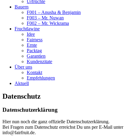
Urfrüchte
Bauern
F001 – Anusha & Benjamin
F003 – Mr. Nuwan
F002 – Mr. Wickrama
Fruchtlawine
Idee
Fairness
Ernte
Packtag
Garantien
Kundenzitate
Über uns
Kontakt
Empfehlungen
Aktuell
Datenschutz
Datenschutzerklärung
Hier nun noch die ganz offizielle Datenschutzerklärung.
Bei Fragen zum Datenschutz erreichst Du uns per E-Mail unter
info@fairfruit.de.