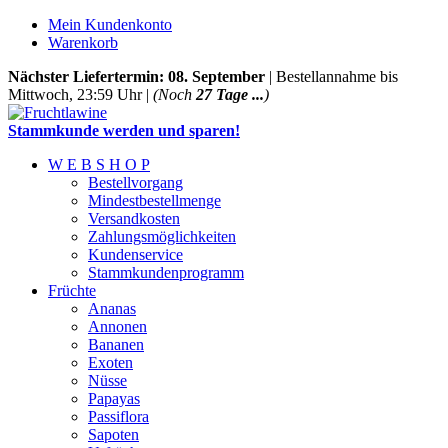
Mein Kundenkonto
Warenkorb
Nächster Liefertermin: 08. September
| Bestellannahme bis
Mittwoch, 23:59 Uhr |
(Noch
27 Tage ...
)
Stammkunde werden und sparen!
W E B S H O P
Bestellvorgang
Mindestbestellmenge
Versandkosten
Zahlungsmöglichkeiten
Kundenservice
Stammkundenprogramm
Früchte
Ananas
Annonen
Bananen
Exoten
Nüsse
Papayas
Passiflora
Sapoten