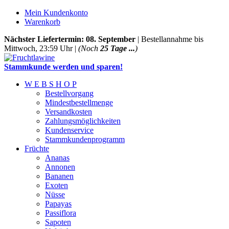
Mein Kundenkonto
Warenkorb
Nächster Liefertermin: 08. September
| Bestellannahme bis
Mittwoch, 23:59 Uhr |
(Noch
25 Tage ...
)
Stammkunde werden und sparen!
W E B S H O P
Bestellvorgang
Mindestbestellmenge
Versandkosten
Zahlungsmöglichkeiten
Kundenservice
Stammkundenprogramm
Früchte
Ananas
Annonen
Bananen
Exoten
Nüsse
Papayas
Passiflora
Sapoten