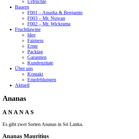
Urfrüchte
Bauern
F001 – Anusha & Benjamin
F003 – Mr. Nuwan
F002 – Mr. Wickrama
Fruchtlawine
Idee
Fairness
Ernte
Packtag
Garantien
Kundenzitate
Über uns
Kontakt
Empfehlungen
Aktuell
Ananas
A N A N A S
Es gibt zwei Sorten Ananas in Sri Lanka.
Ananas Mauritius