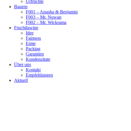
Urfrüchte
Bauern
F001 – Anusha & Benjamin
F003 – Mr. Nuwan
F002 – Mr. Wickrama
Fruchtlawine
Idee
Fairness
Ernte
Packtag
Garantien
Kundenzitate
Über uns
Kontakt
Empfehlungen
Aktuell