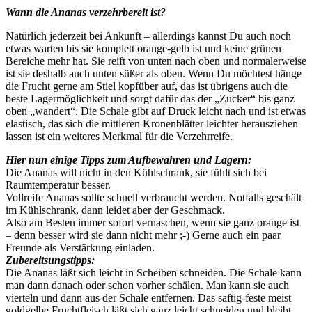
Wann die Ananas verzehrbereit ist?
Natürlich jederzeit bei Ankunft – allerdings kannst Du auch noch
etwas warten bis sie komplett orange-gelb ist und keine grünen
Bereiche mehr hat. Sie reift von unten nach oben und normalerweise
ist sie deshalb auch unten süßer als oben. Wenn Du möchtest hänge
die Frucht gerne am Stiel kopfüber auf, das ist übrigens auch die
beste Lagermöglichkeit und sorgt dafür das der „Zucker“ bis ganz
oben „wandert“. Die Schale gibt auf Druck leicht nach und ist etwas
elastisch, das sich die mittleren Kronenblätter leichter herausziehen
lassen ist ein weiteres Merkmal für die Verzehrreife.
Hier nun einige Tipps zum Aufbewahren und Lagern:
Die Ananas will nicht in den Kühlschrank, sie fühlt sich bei
Raumtemperatur besser.
Vollreife Ananas sollte schnell verbraucht werden. Notfalls geschält
im Kühlschrank, dann leidet aber der Geschmack.
Also am Besten immer sofort vernaschen, wenn sie ganz orange ist
– denn besser wird sie dann nicht mehr ;-) Gerne auch ein paar
Freunde als Verstärkung einladen.
Zubereitsungstipps:
Die Ananas läßt sich leicht in Scheiben schneiden. Die Schale kann
man dann danach oder schon vorher schälen. Man kann sie auch
vierteln und dann aus der Schale entfernen. Das saftig-feste meist
goldgelbe Fruchtfleisch läßt sich ganz leicht schneiden und bleibt