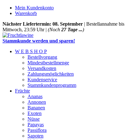
Mein Kundenkonto
Warenkorb
Nächster Liefertermin: 08. September
| Bestellannahme bis
Mittwoch, 23:59 Uhr |
(Noch
27 Tage ...
)
Stammkunde werden und sparen!
W E B S H O P
Bestellvorgang
Mindestbestellmenge
Versandkosten
Zahlungsmöglichkeiten
Kundenservice
Stammkundenprogramm
Früchte
Ananas
Annonen
Bananen
Exoten
Nüsse
Papayas
Passiflora
Sapoten