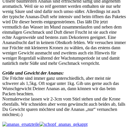
Unsere baumreifen Ananas sind erfrischend saftig und angenehm
aromatisch. Weil sie so reif geerntet werden enthalten sie nur sehr
wenig Säure und sind dafür noch umso süßer. Allerdings ist auch
der typische Ananas-Duft sehr intensiv und beim öffnen das Paketes
wird Dir dieser bereits entgegenströmen. Das läßt Dir jetzt
vermutlich das Wasser im Mund zusammenlaufen und neben dem
einmaligen Geschmack und Duft dieser Frucht ist sie auch eine
echte Augenweide und bestens zum Dekorieren geeignet. Eine
Ananasfrucht darf in keinem Obstkorb fehlen. Wir versuchen immer
nur Früchte mit kleineren Kronen zu wählen, da das erstens dann
weniger Gewicht ausmacht und zweitens auch ein Hinweis für
weniger Regenfall während der Wachstumsperiode ist und damit
natürlich mehr Süße und mehr Geschmack verspricht.
Größe und Gewicht der Ananas:
Die Früchte sind immer ganz unterschiedlich, aber meist nie
schwerer als 1,5kg. Oft sogar unter 1kg. Gib uns gerne auch das
Wunschgewicht Deiner Ananas an, dann können wir das beim
Packen beachten.
Normalerweise lassen wir 2-3cm vom Stiel stehen und die Krone
ebenfalls. Wir schneiden aber wenn gewünscht auch beides ab, falls
Du Gewicht sparen möchtest und die Ananas „nur“ vernaschen
möchtest;-)