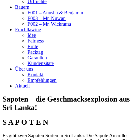
Urfrüchte
Bauern
F001 – Anusha & Benjamin
F003 – Mr. Nuwan
F002 – Mr. Wickrama
Fruchtlawine
Idee
Fairness
Ernte
Packtag
Garantien
Kundenzitate
Über uns
Kontakt
Empfehlungen
Aktuell
Sapoten – die Geschmacksexplosion aus
Sri Lanka!
S A P O T E N
Es gibt zwei Sapoten Sorten in Sri Lanka. Die Sapote Amarillo –