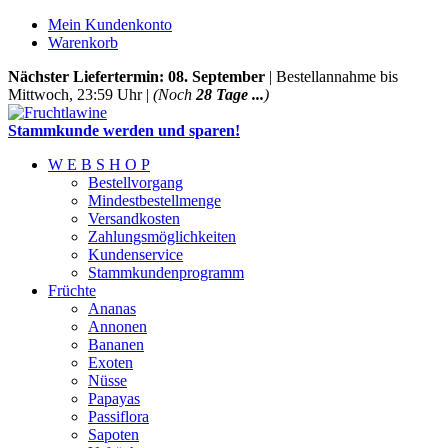
Mein Kundenkonto
Warenkorb
Nächster Liefertermin: 08. September
| Bestellannahme bis
Mittwoch, 23:59 Uhr |
(Noch
28 Tage ...
)
Stammkunde werden und sparen!
W E B S H O P
Bestellvorgang
Mindestbestellmenge
Versandkosten
Zahlungsmöglichkeiten
Kundenservice
Stammkundenprogramm
Früchte
Ananas
Annonen
Bananen
Exoten
Nüsse
Papayas
Passiflora
Sapoten