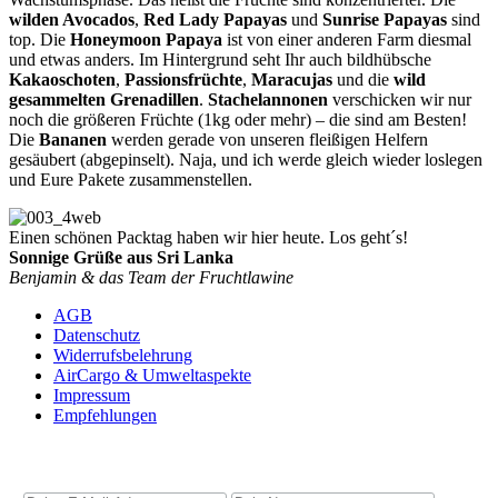
wilden Avocados
,
Red Lady Papayas
und
Sunrise Papayas
sind
top. Die
Honeymoon Papaya
ist von einer anderen Farm diesmal
und etwas anders. Im Hintergrund seht Ihr auch bildhübsche
Kakaoschoten
,
Passionsfrüchte
,
Maracujas
und die
wild
gesammelten Grenadillen
.
Stachelannonen
verschicken wir nur
noch die größeren Früchte (1kg oder mehr) – die sind am Besten!
Die
Bananen
werden gerade von unseren fleißigen Helfern
gesäubert (abgepinselt). Naja, und ich werde gleich wieder loslegen
und Eure Pakete zusammenstellen.
Einen schönen Packtag haben wir hier heute. Los geht´s!
Sonnige Grüße aus Sri Lanka
Benjamin & das Team der Fruchtlawine
AGB
Datenschutz
Widerrufsbelehrung
AirCargo & Umweltaspekte
Impressum
Empfehlungen