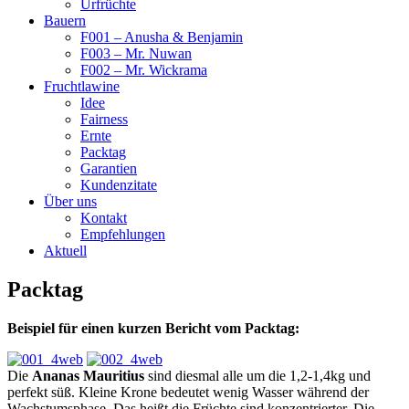
Urfrüchte
Bauern
F001 – Anusha & Benjamin
F003 – Mr. Nuwan
F002 – Mr. Wickrama
Fruchtlawine
Idee
Fairness
Ernte
Packtag
Garantien
Kundenzitate
Über uns
Kontakt
Empfehlungen
Aktuell
Packtag
Beispiel für einen kurzen Bericht vom Packtag:
Die
Ananas Mauritius
sind diesmal alle um die 1,2-1,4kg und
perfekt süß. Kleine Krone bedeutet wenig Wasser während der
Wachstumsphase. Das heißt die Früchte sind konzentrierter. Die