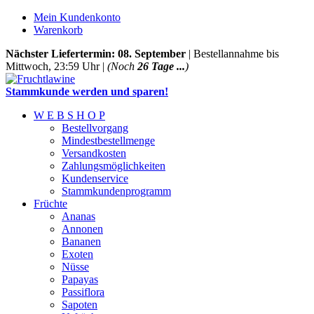
Mein Kundenkonto
Warenkorb
Nächster Liefertermin: 08. September
| Bestellannahme bis
Mittwoch, 23:59 Uhr |
(Noch
26 Tage ...
)
Stammkunde werden und sparen!
W E B S H O P
Bestellvorgang
Mindestbestellmenge
Versandkosten
Zahlungsmöglichkeiten
Kundenservice
Stammkundenprogramm
Früchte
Ananas
Annonen
Bananen
Exoten
Nüsse
Papayas
Passiflora
Sapoten