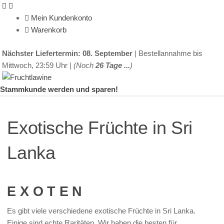
Mein Kundenkonto
Warenkorb
Nächster Liefertermin: 08. September
| Bestellannahme bis
Mittwoch, 23:59 Uhr |
(Noch
26 Tage ...
)
Stammkunde werden und sparen!
Exotische Früchte in Sri
Lanka
E X O T E N
Es gibt viele verschiedene exotische Früchte in Sri Lanka.
Einige sind echte Raritäten. Wir haben die besten für