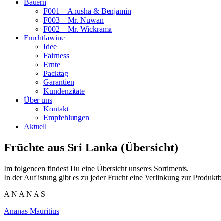
Bauern
F001 – Anusha & Benjamin
F003 – Mr. Nuwan
F002 – Mr. Wickrama
Fruchtlawine
Idee
Fairness
Ernte
Packtag
Garantien
Kundenzitate
Über uns
Kontakt
Empfehlungen
Aktuell
Früchte aus Sri Lanka (Übersicht)
Im folgenden findest Du eine Übersicht unseres Sortiments.
In der Auflistung gibt es zu jeder Frucht eine Verlinkung zur Produkt
A N A N A S
Ananas Mauritius