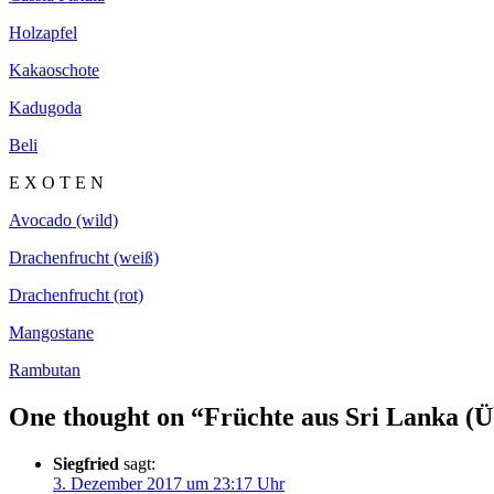
Holzapfel
Kakaoschote
Kadugoda
Beli
E X O T E N
Avocado (wild)
Drachenfrucht (weiß)
Drachenfrucht (rot)
Mangostane
Rambutan
One thought on “
Früchte aus Sri Lanka (Ü
Siegfried
sagt:
3. Dezember 2017 um 23:17 Uhr