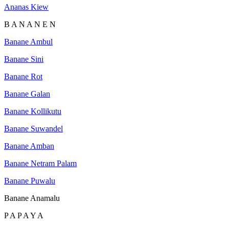
Ananas Kiew
B A N A N E N
Banane Ambul
Banane Sini
Banane Rot
Banane Galan
Banane Kollikutu
Banane Suwandel
Banane Amban
Banane Netram Palam
Banane Puwalu
Banane Anamalu
P A P A Y A