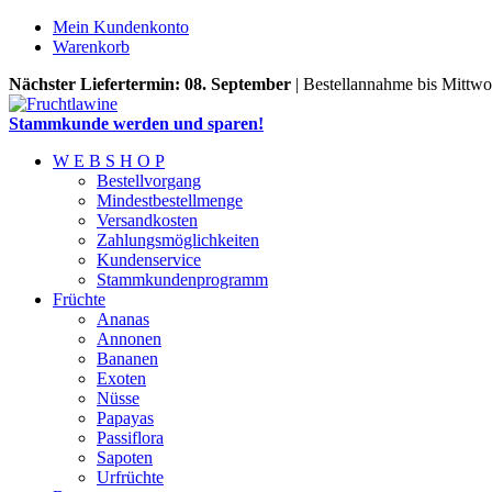
Mein Kundenkonto
Warenkorb
Nächster Liefertermin: 08. September
| Bestellannahme bis Mittwo
Stammkunde werden und sparen!
W E B S H O P
Bestellvorgang
Mindestbestellmenge
Versandkosten
Zahlungsmöglichkeiten
Kundenservice
Stammkundenprogramm
Früchte
Ananas
Annonen
Bananen
Exoten
Nüsse
Papayas
Passiflora
Sapoten
Urfrüchte