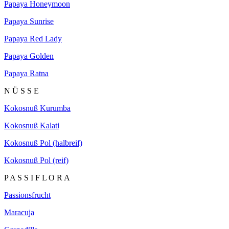
Papaya Honeymoon
Papaya Sunrise
Papaya Red Lady
Papaya Golden
Papaya Ratna
N Ü S S E
Kokosnuß Kurumba
Kokosnuß Kalati
Kokosnuß Pol (halbreif)
Kokosnuß Pol (reif)
P A S S I F L O R A
Passionsfrucht
Maracuja