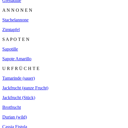
Grenadille
A N N O N E N
Stachelannone
Zimtapfel
S A P O T E N
Sapotille
Sapote Amarillo
U R F R Ü C H T E
Tamarinde (sauer)
Jackfrucht (ganze Frucht)
Jackfrucht (Stück)
Brotfrucht
Durian (wild)
Cassia Fistula