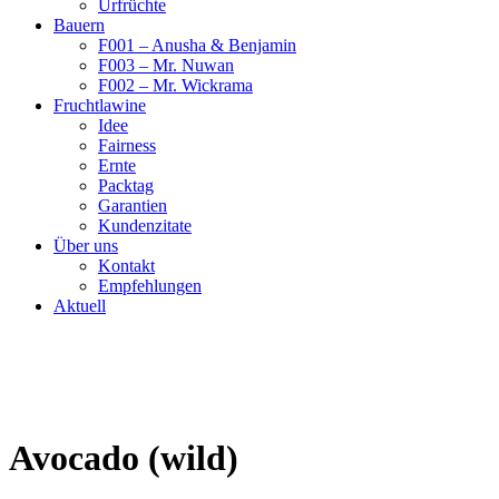
Urfrüchte
Bauern
F001 – Anusha & Benjamin
F003 – Mr. Nuwan
F002 – Mr. Wickrama
Fruchtlawine
Idee
Fairness
Ernte
Packtag
Garantien
Kundenzitate
Über uns
Kontakt
Empfehlungen
Aktuell
Avocado (wild)