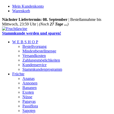
Mein Kundenkonto
Warenkorb
Nächster Liefertermin: 08. September
| Bestellannahme bis
Mittwoch, 23:59 Uhr |
(Noch
27 Tage ...
)
Stammkunde werden und sparen!
W E B S H O P
Bestellvorgang
Mindestbestellmenge
Versandkosten
Zahlungsmöglichkeiten
Kundenservice
Stammkundenprogramm
Früchte
Ananas
Annonen
Bananen
Exoten
Nüsse
Papayas
Passiflora
Sapoten