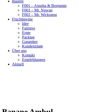
Bauern
F001 – Anusha & Benjamin
F003 – Mr. Nuwan
F002 – Mr. Wickrama
Fruchtlawine
Idee
Fairness
Ernte
Packtag
Garantien
Kundenzitate
Über uns
Kontakt
Empfehlungen
Aktuell
Banane Ambul