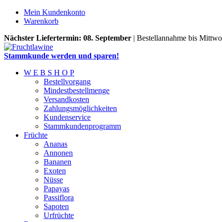
Mein Kundenkonto
Warenkorb
Nächster Liefertermin: 08. September
| Bestellannahme bis Mittwo
Stammkunde werden und sparen!
W E B S H O P
Bestellvorgang
Mindestbestellmenge
Versandkosten
Zahlungsmöglichkeiten
Kundenservice
Stammkundenprogramm
Früchte
Ananas
Annonen
Bananen
Exoten
Nüsse
Papayas
Passiflora
Sapoten
Urfrüchte