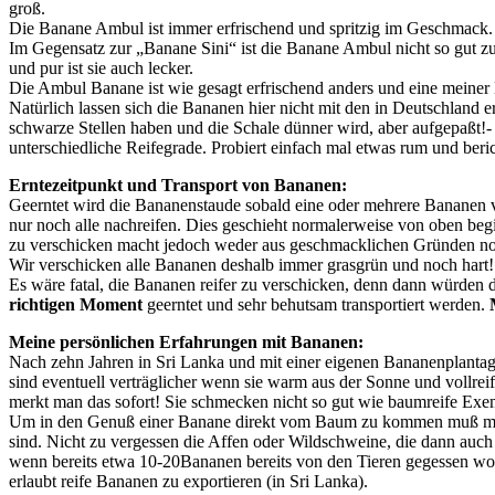
groß.
Die Banane Ambul ist immer erfrischend und spritzig im Geschmack. B
Im Gegensatz zur „Banane Sini“ ist die Banane Ambul nicht so gut z
und pur ist sie auch lecker.
Die Ambul Banane ist wie gesagt erfrischend anders und eine meiner 
Natürlich lassen sich die Bananen hier nicht mit den in Deutschland e
schwarze Stellen haben und die Schale dünner wird, aber aufgepaßt!- 
unterschiedliche Reifegrade. Probiert einfach mal etwas rum und ber
Erntezeitpunkt und Transport von Bananen:
Geerntet wird die Bananenstaude sobald eine oder mehrere Bananen 
nur noch alle nachreifen. Dies geschieht normalerweise von oben beg
zu verschicken macht jedoch weder aus geschmacklichen Gründen noc
Wir verschicken alle Bananen deshalb immer grasgrün und noch hart!
Es wäre fatal, die Bananen reifer zu verschicken, denn dann würden d
richtigen Moment
geerntet und sehr behutsam transportiert werden.
Meine persönlichen Erfahrungen mit Bananen:
Nach zehn Jahren in Sri Lanka und mit einer eigenen Bananenplantage
sind eventuell verträglicher wenn sie warm aus der Sonne und vollrei
merkt man das sofort! Sie schmecken nicht so gut wie baumreife Exe
Um in den Genuß einer Banane direkt vom Baum zu kommen muß man au
sind. Nicht zu vergessen die Affen oder Wildschweine, die dann auc
wenn bereits etwa 10-20Bananen bereits von den Tieren gegessen wor
erlaubt reife Bananen zu exportieren (in Sri Lanka).