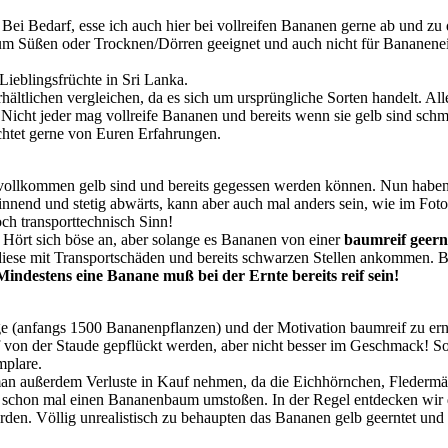
ei Bedarf, esse ich auch hier bei vollreifen Bananen gerne ab und zu 
um Süßen oder Trocknen/Dörren geeignet und auch nicht für Bananenei
Lieblingsfrüchte in Sri Lanka.
rhältlichen vergleichen, da es sich um ursprüngliche Sorten handelt. A
Nicht jeder mag vollreife Bananen und bereits wenn sie gelb sind schm
ichtet gerne von Euren Erfahrungen.
vollkommen gelb sind und bereits gegessen werden können. Nun haben 
innend und stetig abwärts, kann aber auch mal anders sein, wie im Fot
h transporttechnisch Sinn!
 Hört sich böse an, aber solange es Bananen von einer
baumreif geern
iese mit Transportschäden und bereits schwarzen Stellen ankommen. Ban
Mindestens eine Banane muß bei der Ernte bereits reif sein!
 (anfangs 1500 Bananenpflanzen) und der Motivation baumreif zu ernte
f von der Staude gepflückt werden, aber nicht besser im Geschmack! Soll
mplare.
ßerdem Verluste in Kauf nehmen, da die Eichhörnchen, Fledermäuse, 
h schon mal einen Bananenbaum umstoßen. In der Regel entdecken wir di
den. Völlig unrealistisch zu behaupten das Bananen gelb geerntet und