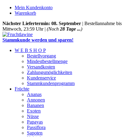
Mein Kundenkonto
Warenkorb
Nächster Liefertermin: 08. September
| Bestellannahme bis
Mittwoch, 23:59 Uhr |
(Noch
28 Tage ...
)
Stammkunde werden und sparen!
W E B S H O P
Bestellvorgang
Mindestbestellmenge
Versandkosten
Zahlungsmöglichkeiten
Kundenservice
Stammkundenprogramm
Früchte
Ananas
Annonen
Bananen
Exoten
Nüsse
Papayas
Passiflora
Sapoten