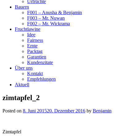
Urfrüchte
Bauern
F001 – Anusha & Benjamin
F003 – Mr. Nuwan
F002 – Mr. Wickrama
Fruchtlawine
Idee
Fairness
Ernte
Packtag
Garantien
Kundenzitate
Über uns
Kontakt
Empfehlungen
Aktuell
zimtapfel_2
Posted on
8. Juni 2015
20. Dezember 2016
by
Benjamin
Zimtapfel