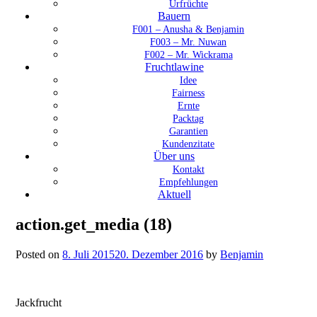
Urfrüchte
Bauern
F001 – Anusha & Benjamin
F003 – Mr. Nuwan
F002 – Mr. Wickrama
Fruchtlawine
Idee
Fairness
Ernte
Packtag
Garantien
Kundenzitate
Über uns
Kontakt
Empfehlungen
Aktuell
action.get_media (18)
Posted on
8. Juli 2015
20. Dezember 2016
by
Benjamin
Jackfrucht