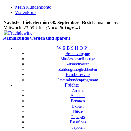
Mein Kundenkonto
Warenkorb
Nächster Liefertermin: 08. September
| Bestellannahme bis
Mittwoch, 23:59 Uhr |
(Noch
26 Tage ...
)
Stammkunde werden und sparen!
W E B S H O P
Bestellvorgang
Mindestbestellmenge
Versandkosten
Zahlungsmöglichkeiten
Kundenservice
Stammkundenprogramm
Früchte
Ananas
Annonen
Bananen
Exoten
Nüsse
Papayas
Passiflora
Sapoten