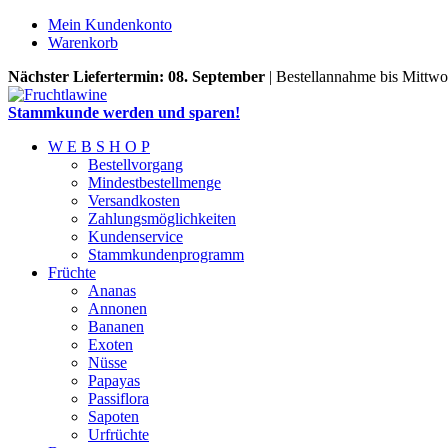
Mein Kundenkonto
Warenkorb
Nächster Liefertermin: 08. September
| Bestellannahme bis Mittwo
Stammkunde werden und sparen!
W E B S H O P
Bestellvorgang
Mindestbestellmenge
Versandkosten
Zahlungsmöglichkeiten
Kundenservice
Stammkundenprogramm
Früchte
Ananas
Annonen
Bananen
Exoten
Nüsse
Papayas
Passiflora
Sapoten
Urfrüchte