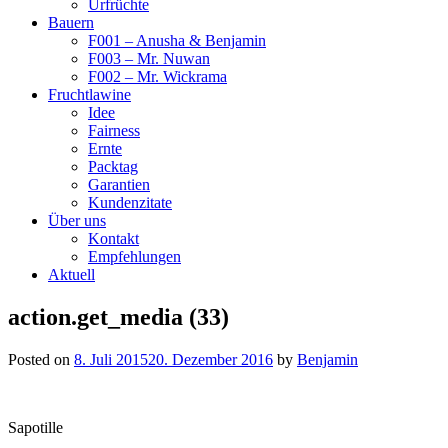
Urfrüchte
Bauern
F001 – Anusha & Benjamin
F003 – Mr. Nuwan
F002 – Mr. Wickrama
Fruchtlawine
Idee
Fairness
Ernte
Packtag
Garantien
Kundenzitate
Über uns
Kontakt
Empfehlungen
Aktuell
action.get_media (33)
Posted on
8. Juli 2015
20. Dezember 2016
by
Benjamin
Sapotille