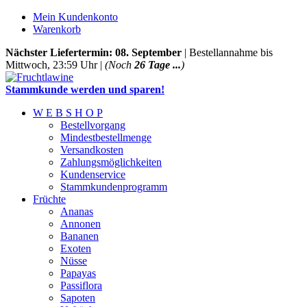
Mein Kundenkonto
Warenkorb
Nächster Liefertermin: 08. September
| Bestellannahme bis
Mittwoch, 23:59 Uhr |
(Noch
26 Tage ...
)
Stammkunde werden und sparen!
W E B S H O P
Bestellvorgang
Mindestbestellmenge
Versandkosten
Zahlungsmöglichkeiten
Kundenservice
Stammkundenprogramm
Früchte
Ananas
Annonen
Bananen
Exoten
Nüsse
Papayas
Passiflora
Sapoten