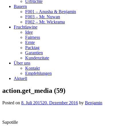
Urfrüchte
Bauern
F001 – Anusha & Benjamin
F003 – Mr. Nuwan
F002 – Mr. Wickrama
Fruchtlawine
Idee
Fairness
Ernte
Packtag
Garantien
Kundenzitate
Über uns
Kontakt
Empfehlungen
Aktuell
action.get_media (59)
Posted on
8. Juli 2015
20. Dezember 2016
by
Benjamin
Sapotille