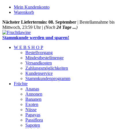
Mein Kundenkonto
Warenkorb
Nächster Liefertermin: 08. September
| Bestellannahme bis
Mittwoch, 23:59 Uhr |
(Noch
24 Tage ...
)
Stammkunde werden und sparen!
W E B S H O P
Bestellvorgang
Mindestbestellmenge
Versandkosten
Zahlungsmöglichkeiten
Kundenservice
Stammkundenprogramm
Früchte
Ananas
Annonen
Bananen
Exoten
Nüsse
Papayas
Passiflora
Sapoten