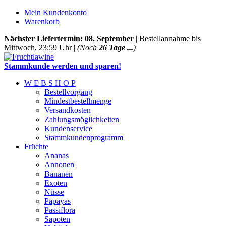
Mein Kundenkonto
Warenkorb
Nächster Liefertermin: 08. September
| Bestellannahme bis
Mittwoch, 23:59 Uhr |
(Noch
26 Tage ...
)
Stammkunde werden und sparen!
W E B S H O P
Bestellvorgang
Mindestbestellmenge
Versandkosten
Zahlungsmöglichkeiten
Kundenservice
Stammkundenprogramm
Früchte
Ananas
Annonen
Bananen
Exoten
Nüsse
Papayas
Passiflora
Sapoten