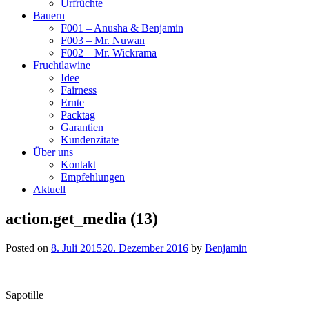
Urfrüchte
Bauern
F001 – Anusha & Benjamin
F003 – Mr. Nuwan
F002 – Mr. Wickrama
Fruchtlawine
Idee
Fairness
Ernte
Packtag
Garantien
Kundenzitate
Über uns
Kontakt
Empfehlungen
Aktuell
action.get_media (13)
Posted on
8. Juli 2015
20. Dezember 2016
by
Benjamin
Sapotille