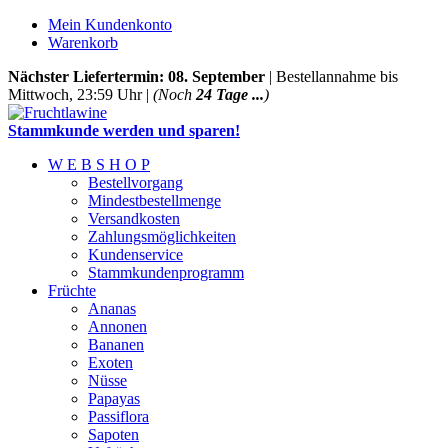
Mein Kundenkonto
Warenkorb
Nächster Liefertermin: 08. September
| Bestellannahme bis
Mittwoch, 23:59 Uhr |
(Noch
24 Tage ...
)
Stammkunde werden und sparen!
W E B S H O P
Bestellvorgang
Mindestbestellmenge
Versandkosten
Zahlungsmöglichkeiten
Kundenservice
Stammkundenprogramm
Früchte
Ananas
Annonen
Bananen
Exoten
Nüsse
Papayas
Passiflora
Sapoten