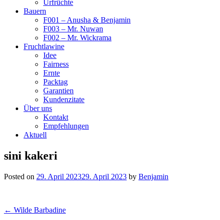
Urfrüchte
Bauern
F001 – Anusha & Benjamin
F003 – Mr. Nuwan
F002 – Mr. Wickrama
Fruchtlawine
Idee
Fairness
Ernte
Packtag
Garantien
Kundenzitate
Über uns
Kontakt
Empfehlungen
Aktuell
sini kakeri
Posted on
29. April 2023
29. April 2023
by
Benjamin
Post
← Wilde Barbadine