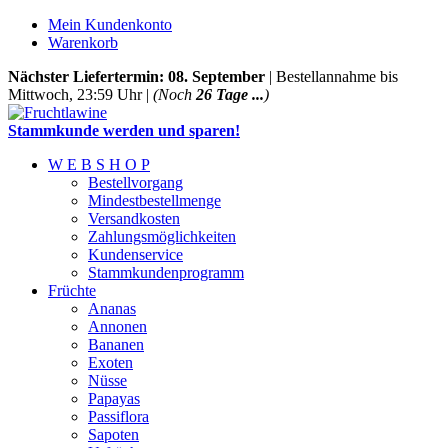
Mein Kundenkonto
Warenkorb
Nächster Liefertermin: 08. September
| Bestellannahme bis
Mittwoch, 23:59 Uhr |
(Noch
26 Tage ...
)
Stammkunde werden und sparen!
W E B S H O P
Bestellvorgang
Mindestbestellmenge
Versandkosten
Zahlungsmöglichkeiten
Kundenservice
Stammkundenprogramm
Früchte
Ananas
Annonen
Bananen
Exoten
Nüsse
Papayas
Passiflora
Sapoten