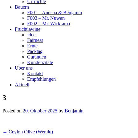
Urfrüchte
Bauern
F001 – Anusha & Benjamin
F003 – Mr. Nuwan
F002 – Mr. Wickrama
Fruchtlawine
Idee
Fairness
Ernte
Packtag
Garantien
Kundenzitate
Über uns
Kontakt
Empfehlungen
Aktuell
3
Posted on
20. Oktober 2025
by
Benjamin
Post
← Ceylon Olive (Weralu)