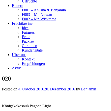
Urfrüchte
Bauern
F001 – Anusha & Benjamin
F003 – Mr. Nuwan
F002 – Mr. Wickrama
Fruchtlawine
Idee
Fairness
Ernte
Packtag
Garantien
Kundenzitate
Über uns
Kontakt
Empfehlungen
Aktuell
020
Posted on
4. Oktober 2016
20. Dezember 2016
by
Benjamin
Königskokosnuß Pagode Light