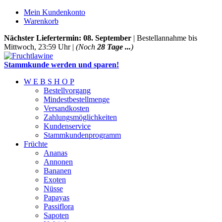
Mein Kundenkonto
Warenkorb
Nächster Liefertermin: 08. September
| Bestellannahme bis
Mittwoch, 23:59 Uhr |
(Noch
28 Tage ...
)
Stammkunde werden und sparen!
W E B S H O P
Bestellvorgang
Mindestbestellmenge
Versandkosten
Zahlungsmöglichkeiten
Kundenservice
Stammkundenprogramm
Früchte
Ananas
Annonen
Bananen
Exoten
Nüsse
Papayas
Passiflora
Sapoten