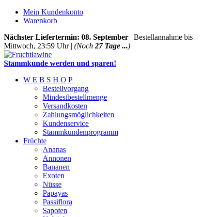
Mein Kundenkonto
Warenkorb
Nächster Liefertermin: 08. September
| Bestellannahme bis
Mittwoch, 23:59 Uhr |
(Noch
27 Tage ...
)
Stammkunde werden und sparen!
W E B S H O P
Bestellvorgang
Mindestbestellmenge
Versandkosten
Zahlungsmöglichkeiten
Kundenservice
Stammkundenprogramm
Früchte
Ananas
Annonen
Bananen
Exoten
Nüsse
Papayas
Passiflora
Sapoten