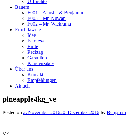
Urfrüchte
Bauern
F001 – Anusha & Benjamin
F003 – Mr. Nuwan
F002 – Mr. Wickrama
Fruchtlawine
Idee
Fairness
Ernte
Packtag
Garantien
Kundenzitate
Über uns
Kontakt
Empfehlungen
Aktuell
pineapple4kg_ve
Posted on
2. November 2016
20. Dezember 2016
by
Benjamin
VE