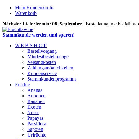
Mein Kundenkonto
Warenkorb
Nächster Liefertermin: 08. September
| Bestellannahme bis Mittwo
Stammkunde werden und sparen!
W E B S H O P
Bestellvorgang
Mindestbestellmenge
Versandkosten
Zahlungsmöglichkeiten
Kundenservice
Stammkundenprogramm
Früchte
Ananas
Annonen
Bananen
Exoten
Nüsse
Papayas
Passiflora
Sapoten
Urfrüchte