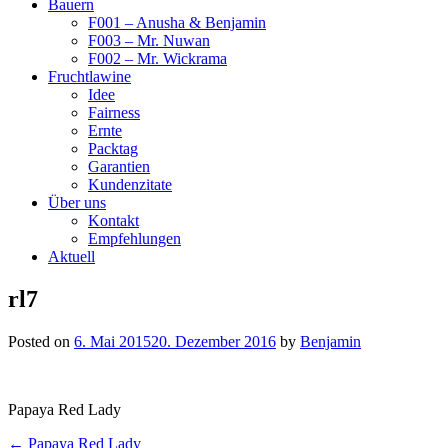
Bauern
F001 – Anusha & Benjamin
F003 – Mr. Nuwan
F002 – Mr. Wickrama
Fruchtlawine
Idee
Fairness
Ernte
Packtag
Garantien
Kundenzitate
Über uns
Kontakt
Empfehlungen
Aktuell
rl7
Posted on
6. Mai 2015
20. Dezember 2016
by
Benjamin
Papaya Red Lady
Post
← Papaya Red Lady