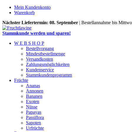
Mein Kundenkonto
Warenkorb
Nächster Liefertermin: 08. September
| Bestellannahme bis Mittwo
Stammkunde werden und sparen!
W E B S H O P
Bestellvorgang
Mindestbestellmenge
Versandkosten
Zahlungsmöglichkeiten
Kundenservice
Stammkundenprogramm
Früchte
Ananas
Annonen
Bananen
Exoten
Nüsse
Papayas
Passiflora
Sapoten
Urfrüchte