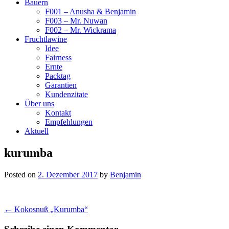
Bauern
F001 – Anusha & Benjamin
F003 – Mr. Nuwan
F002 – Mr. Wickrama
Fruchtlawine
Idee
Fairness
Ernte
Packtag
Garantien
Kundenzitate
Über uns
Kontakt
Empfehlungen
Aktuell
kurumba
Posted on
2. Dezember 2017
by
Benjamin
Post
← Kokosnuß „Kurumba“
navigation