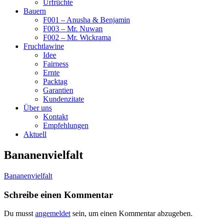
Urfrüchte
Bauern
F001 – Anusha & Benjamin
F003 – Mr. Nuwan
F002 – Mr. Wickrama
Fruchtlawine
Idee
Fairness
Ernte
Packtag
Garantien
Kundenzitate
Über uns
Kontakt
Empfehlungen
Aktuell
Bananenvielfalt
Bananenvielfalt
Schreibe einen Kommentar
Du musst
angemeldet
sein, um einen Kommentar abzugeben.