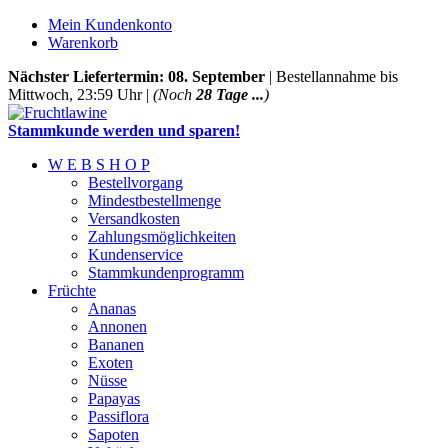
Mein Kundenkonto
Warenkorb
Nächster Liefertermin: 08. September
| Bestellannahme bis
Mittwoch, 23:59 Uhr |
(Noch
28 Tage ...
)
Stammkunde werden und sparen!
W E B S H O P
Bestellvorgang
Mindestbestellmenge
Versandkosten
Zahlungsmöglichkeiten
Kundenservice
Stammkundenprogramm
Früchte
Ananas
Annonen
Bananen
Exoten
Nüsse
Papayas
Passiflora
Sapoten