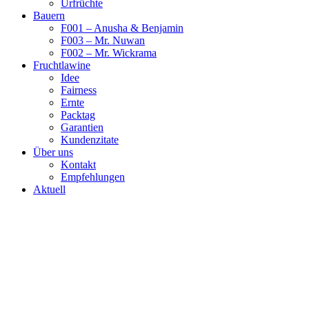
Urfrüchte
Bauern
F001 – Anusha & Benjamin
F003 – Mr. Nuwan
F002 – Mr. Wickrama
Fruchtlawine
Idee
Fairness
Ernte
Packtag
Garantien
Kundenzitate
Über uns
Kontakt
Empfehlungen
Aktuell