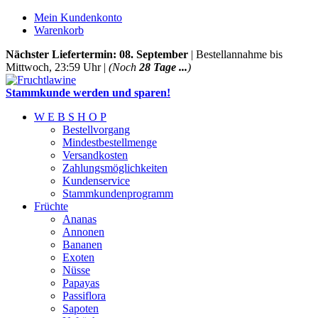
Mein Kundenkonto
Warenkorb
Nächster Liefertermin: 08. September
| Bestellannahme bis
Mittwoch, 23:59 Uhr |
(Noch
28 Tage ...
)
Stammkunde werden und sparen!
W E B S H O P
Bestellvorgang
Mindestbestellmenge
Versandkosten
Zahlungsmöglichkeiten
Kundenservice
Stammkundenprogramm
Früchte
Ananas
Annonen
Bananen
Exoten
Nüsse
Papayas
Passiflora
Sapoten