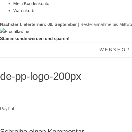
Mein Kundenkonto
Warenkorb
Nächster Liefertermin: 08. September
| Bestellannahme bis Mittwo
Stammkunde werden und sparen!
W E B S H O P
de-pp-logo-200px
PayPal
Schreibe einen Kommentar